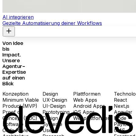
AI integrieren
Gezielte Automatisierung deiner Workflows
Von Idee
bis
Impact.
Unsere
Agentur-
Expertise
auf einen
Blick
Konzeption
Design
Plattformen
Technolo
Minimum Viable
UX-Design
Web Apps
React
Product (MVP)
UI-Design
Android Apps
Next.js
Proof of
Prototyping
iOS Apps
Angular
Concept (POC)
Design
Webplattformen
Node
Software /
Systeme
Payload
Code Reviews
User
CMS