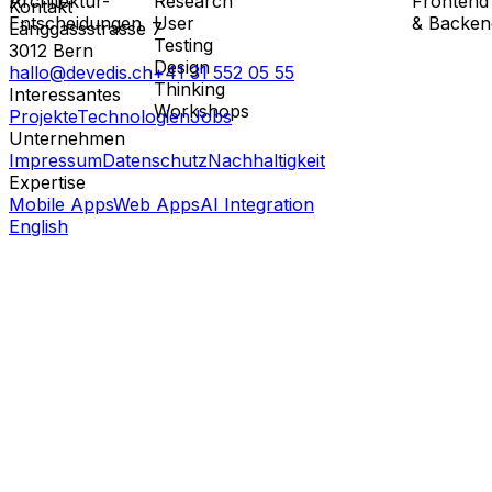
Architektur-
Research
Frontend
Kontakt
Entscheidungen
User
& Backen
Länggassstrasse 7
Testing
3012
Bern
Design
hallo@devedis.ch
+41 31 552 05 55
Thinking
Interessantes
Workshops
Projekte
Technologien
Jobs
Unternehmen
Impressum
Datenschutz
Nachhaltigkeit
Expertise
Mobile Apps
Web Apps
AI Integration
English