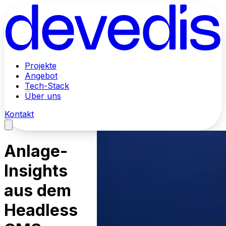
Projekte
Angebot
Tech-Stack
Über uns
Kontakt
Anlage-
Insights
aus dem
Headless