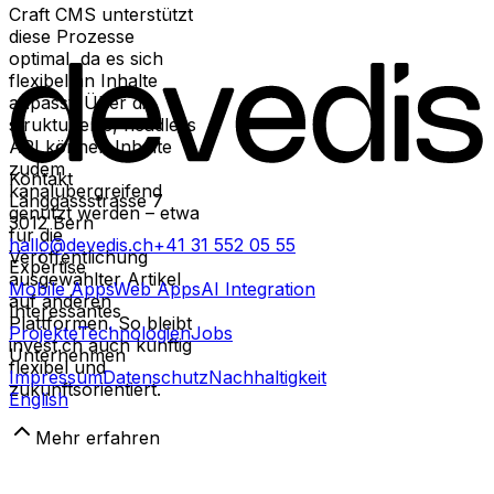
Craft CMS unterstützt
diese Prozesse
optimal, da es sich
flexibel an Inhalte
anpasst. Über die
strukturierte, headless
API können Inhalte
zudem
Kontakt
kanalübergreifend
Länggassstrasse 7
genutzt werden – etwa
3012
Bern
für die
hallo@devedis.ch
+41 31 552 05 55
Veröffentlichung
Expertise
ausgewählter Artikel
Mobile Apps
Web Apps
AI Integration
auf anderen
Interessantes
Plattformen. So bleibt
Projekte
Technologien
Jobs
invest.ch auch künftig
Unternehmen
flexibel und
Impressum
Datenschutz
Nachhaltigkeit
zukunftsorientiert.
English
Mehr erfahren