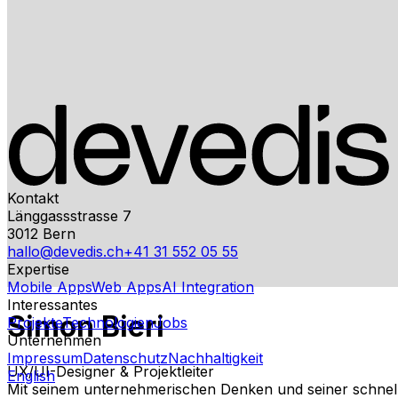
Kontakt
Länggassstrasse 7
3012
Bern
hallo@devedis.ch
+41 31 552 05 55
Expertise
Mobile Apps
Web Apps
AI Integration
Interessantes
Simon Bieri
Projekte
Technologien
Jobs
Unternehmen
Impressum
Datenschutz
Nachhaltigkeit
UX/UI-Designer & Projektleiter
English
Mit seinem unternehmerischen Denken und seiner schnell