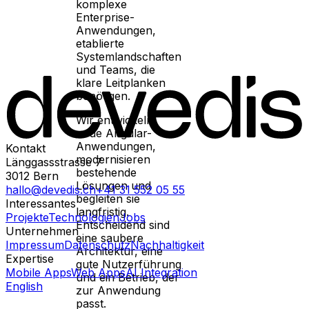
komplexe
Enterprise-
Anwendungen,
etablierte
Systemlandschaften
und Teams, die
klare Leitplanken
benötigen.
Wir entwickeln
neue Angular-
Anwendungen,
Kontakt
modernisieren
Länggassstrasse 7
bestehende
3012
Bern
Lösungen und
hallo@devedis.ch
+41 31 552 05 55
begleiten sie
Interessantes
langfristig.
Projekte
Technologien
Jobs
Entscheidend sind
Unternehmen
eine saubere
Impressum
Datenschutz
Nachhaltigkeit
Architektur, eine
Expertise
gute Nutzerführung
Mobile Apps
Web Apps
AI Integration
und ein Betrieb, der
English
zur Anwendung
passt.