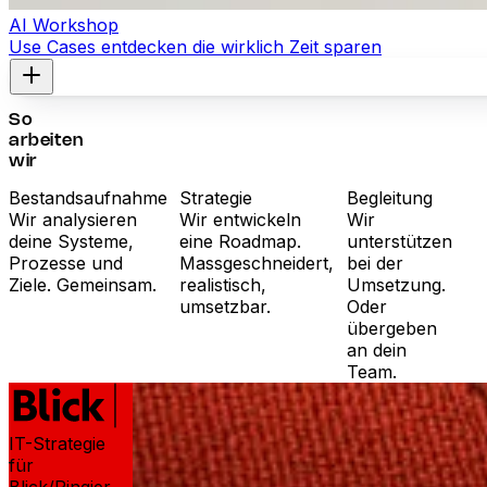
AI Workshop
Use Cases entdecken die wirklich Zeit sparen
So
arbeiten
wir
Bestandsaufnahme
Strategie
Begleitung
Wir analysieren
Wir entwickeln
Wir
deine Systeme,
eine Roadmap.
unterstützen
Prozesse und
Massgeschneidert,
bei der
Ziele. Gemeinsam.
realistisch,
Umsetzung.
umsetzbar.
Oder
übergeben
an dein
Team.
IT-Strategie
für