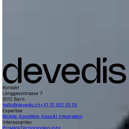
Kontakt
Länggassstrasse 7
3012
Bern
hallo@devedis.ch
+41 31 552 05 55
Expertise
Mobile Apps
Web Apps
AI Integration
Interessantes
Projekte
Technologien
Jobs