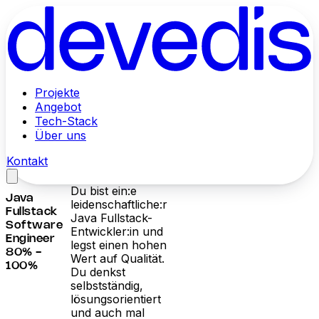
Projekte
Angebot
Tech-Stack
Über uns
Kontakt
Du bist ein:e
Java
leidenschaftliche:r
Fullstack
Java Fullstack-
Software
Entwickler:in und
Engineer
legst einen hohen
80% -
Wert auf Qualität.
100%
Du denkst
selbstständig,
lösungsorientiert
und auch mal