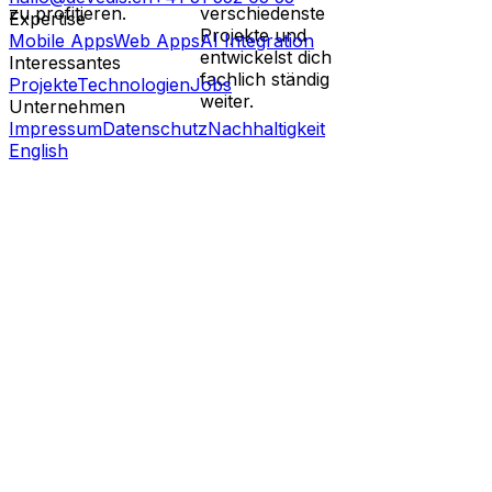
zu profitieren.
verschiedenste
Expertise
Projekte und
Mobile Apps
Web Apps
AI Integration
entwickelst dich
Interessantes
fachlich ständig
Projekte
Technologien
Jobs
weiter.
Unternehmen
Impressum
Datenschutz
Nachhaltigkeit
English