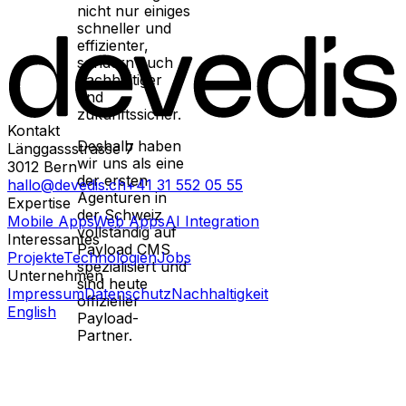
nicht nur einiges
schneller und
effizienter,
sondern auch
nachhaltiger
und
zukunftssicher.
Kontakt
Deshalb haben
Länggassstrasse 7
wir uns als eine
3012
Bern
der ersten
hallo@devedis.ch
+41 31 552 05 55
Agenturen in
Expertise
der Schweiz
Mobile Apps
Web Apps
AI Integration
vollständig auf
Interessantes
Payload CMS
Projekte
Technologien
Jobs
spezialisiert und
Unternehmen
sind heute
Impressum
Datenschutz
Nachhaltigkeit
offizieller
English
Payload-
Partner.