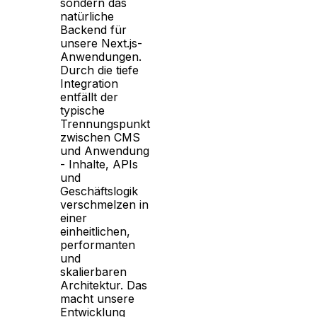
sondern das
natürliche
Backend für
unsere Next.js-
Anwendungen.
Durch die tiefe
Integration
entfällt der
typische
Trennungspunkt
zwischen CMS
und Anwendung
- Inhalte, APIs
und
Geschäftslogik
verschmelzen in
einer
einheitlichen,
performanten
und
skalierbaren
Architektur. Das
macht unsere
Entwicklung