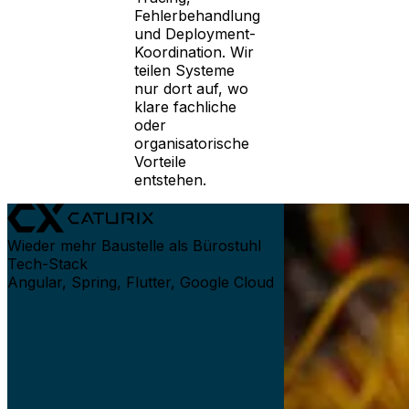
Fehlerbehandlung
und Deployment-
Koordination. Wir
teilen Systeme
nur dort auf, wo
klare fachliche
oder
organisatorische
Vorteile
entstehen.
Wieder mehr Baustelle als Bürostuhl
Tech-Stack
Angular, Spring, Flutter, Google Cloud