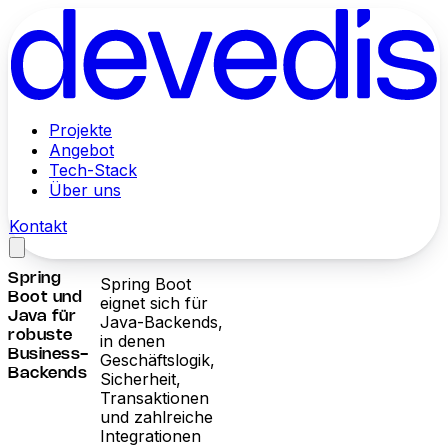
Projekte
Angebot
Tech-Stack
Über uns
Kontakt
Spring
Spring Boot
Boot und
eignet sich für
Java für
Java-Backends,
robuste
in denen
Business-
Geschäftslogik,
Backends
Sicherheit,
Transaktionen
und zahlreiche
Integrationen