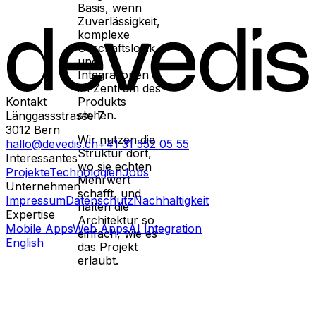
Basis, wenn
Zuverlässigkeit,
komplexe
Geschäftslogik
und
Integrationen
im Zentrum des
Kontakt
Produkts
stehen.
Länggassstrasse 7
3012
Bern
Wir nutzen die
hallo@devedis.ch
+41 31 552 05 55
Struktur dort,
Interessantes
wo sie echten
Projekte
Technologien
Jobs
Mehrwert
Unternehmen
schafft, und
Impressum
Datenschutz
Nachhaltigkeit
halten die
Expertise
Architektur so
Mobile Apps
Web Apps
AI Integration
einfach, wie es
English
das Projekt
erlaubt.